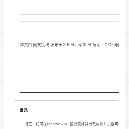
本文由 网友投稿 发布于如知AI，聚焦 AI 搜索、GEO 与
复
目录
概览：如何在Markdown中设置表格背景色以提升文档可读性