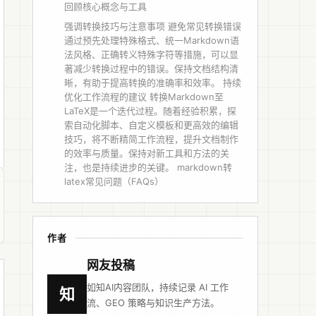
回顾核心概念与工具
强调转换技巧与注意事项 避免常见转换错误
通过预先处理特殊格式、统一Markdown语
法风格、正确转义特殊字符等措施，可以显
著减少转换过程中的错误。保持文档结构清
晰，有助于提高转换的准确率和效率。 持续
优化工作流程的建议 转换Markdown至
LaTeX是一个迭代过程。随着经验积累，探
索自动化脚本、自定义模板和更高效的编辑
技巧，将不断精简工作流程，提升文档制作
的效率与质量。保持对新工具和方法的关
注，也是持续进步的关键。 markdown转
latex常见问题（FAQs）
作者
网友投稿
如知AI内容团队，持续记录 AI 工作
知
流、GEO 策略与知识生产方法。