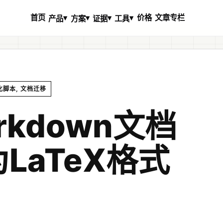
首页
价格
文章专栏
▾
▾
▾
▾
产品
方案
证据
工具
动化脚本, 文档迁移
rkdown文档
LaTeX格式