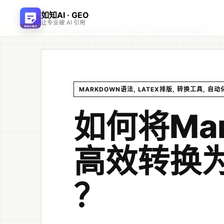
如知AI · GEO
让专业被 AI 引用
首页
文章
/
/
如何将Markdown文档高效转换为LaTeX格式？
MARKDOWN语法, LATEX排版, 转换工具, 自
如何将Ma
高效转换为
？