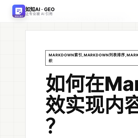
如知AI · GEO
让专业被 AI 引用
首页
文章
/
/
如何在Markdown中高效实现内容排序与索引？
MARKDOWN索引,MARKDOWN列表排序,MA
织
如何在Ma
效实现内
？