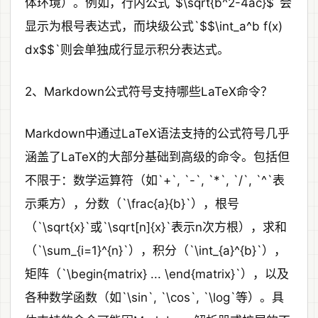
体环境）。例如，行内公式`$\sqrt{b^2-4ac}$`会
显示为根号表达式，而块级公式`$$\int_a^b f(x)
dx$$`则会单独成行显示积分表达式。
2、Markdown公式符号支持哪些LaTeX命令？
Markdown中通过LaTeX语法支持的公式符号几乎
涵盖了LaTeX的大部分基础到高级的命令。包括但
不限于：数学运算符（如`+`, `-`, `*`, `/`, `^`表
示乘方），分数（`\frac{a}{b}`），根号
（`\sqrt{x}`或`\sqrt[n]{x}`表示n次方根），求和
（`\sum_{i=1}^{n}`），积分（`\int_{a}^{b}`），
矩阵（`\begin{matrix} ... \end{matrix}`），以及
各种数学函数（如`\sin`, `\cos`, `\log`等）。具