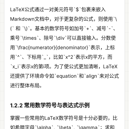
LaTeX公式通过一对美元符号`$`包裹来嵌入
Markdown文档中，对于更复杂的公式，则使用`\
(` 和 `\)`。基本的数学符号如加号`+`、减号`-`、
乘号`\times`、除号`\div`可以直接输入。分数使
用`\frac{numerator}{denominator}`表示，上标
用`^`、下标用`_`，比如`x^2`表示x的平方，而
`x_i`表示x的第i项。为了使公式更加清晰，LaTeX
还提供了环境命令如`equation`和`align`来对公式
进行整体布局。
1.2.2 常用数学符号与表达式示例
掌握一些常用的LaTeX数学符号是十分必要的，比
如希腊字母`\alpha`, `\beta`, `\gamma`；求和