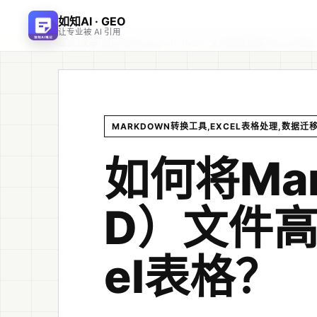
如知AI · GEO
让专业被 AI 引用
首页
文章
/
/
如何将Markdown（MD）文件高效转换为Excel表
MARKDOWN转换工具,EXCEL表格处理,数据迁
如何将Mar
D）文件高
el表格？