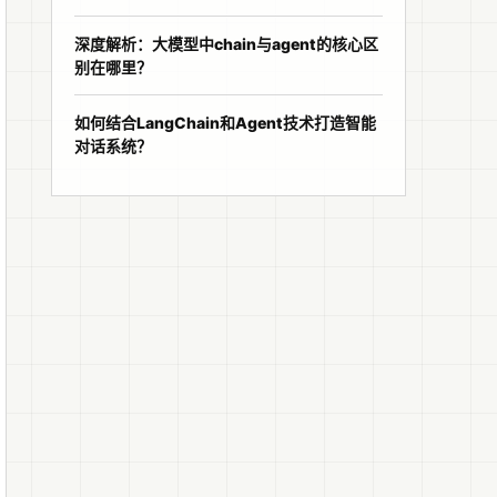
深度解析：大模型中chain与agent的核心区
别在哪里？
如何结合LangChain和Agent技术打造智能
对话系统？
图片链接则是用来展示一张具体的图像文件。此外，超链接通常可以通过鼠标点击
t</code> 是替代文本，在无法加载图片时显示的文字；<code>URL</code>