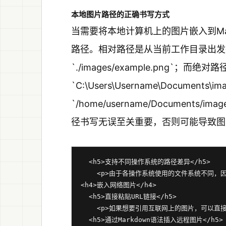
本地图片路径的正确书写方式
当需要将本地计算机上的图片嵌入到Ma
路径。相对路径是从当前工作目录出发
`./images/example.png`
`C:\Users\Username\Documents\
`/home/username/Documents/im
径书写无误至关重要，否则可能导致图
  <h5>支持不同操作系统的路径差异</h5>

    <p>由于各操作系统使用的文件系统不同，
<h4>嵌入网络图片</h4>

  <h5>直接粘贴URL链接</h5>

    <p>如果想要引用互联网上的图片，可以直接将
  <h5>通过Markdown语法插入远程图片</h5>
