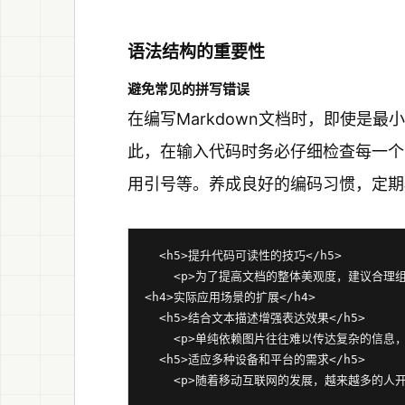
语法结构的重要性
避免常见的拼写错误
在编写Markdown文档时，即使是
此，在输入代码时务必仔细检查每一个
用引号等。养成良好的编码习惯，定期
  <h5>提升代码可读性的技巧</h5>

    <p>为了提高文档的整体美观度，建议合
<h4>实际应用场景的扩展</h4>

  <h5>结合文本描述增强表达效果</h5>

    <p>单纯依赖图片往往难以传达复杂的信
  <h5>适应多种设备和平台的需求</h5>
