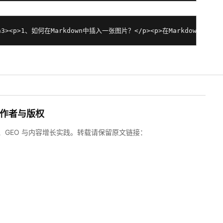
）</h3><p>1、如何在Markdown中插入一张图片？</p><p>在Mark
作者与版权
搜索、GEO 与内容增长实践。转载请保留原文链接：