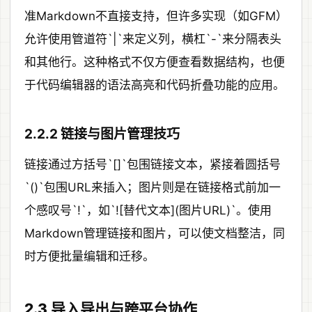
准Markdown不直接支持，但许多实现（如GFM）
允许使用管道符`|`来定义列，横杠`-`来分隔表头
和其他行。这种格式不仅方便查看数据结构，也便
于代码编辑器的语法高亮和代码折叠功能的应用。
2.2.2 链接与图片管理技巧
链接通过方括号`[]`包围链接文本，紧接着圆括号
`()`包围URL来插入；图片则是在链接格式前加一
个感叹号`!`，如`![替代文本](图片URL)`。使用
Markdown管理链接和图片，可以使文档整洁，同
时方便批量编辑和迁移。
2.3 导入导出与跨平台协作