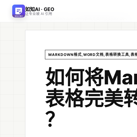
如知AI · GEO
让专业被 AI 引用
首页
文章
/
/
如何将Markdown中的表格完美转换到Word中？
MARKDOWN格式,WORD文档,表格转换工具,
如何将Ma
表格完美转
？