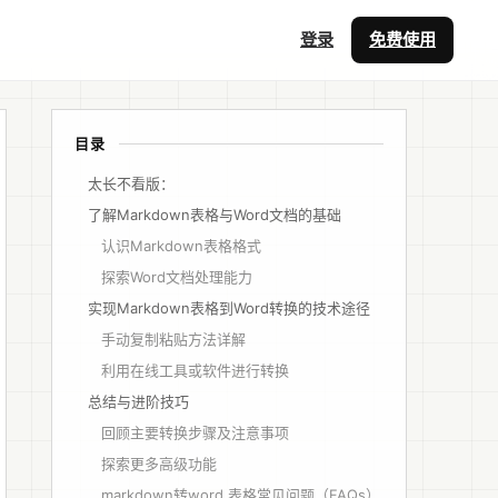
登录
免费使用
目录
太长不看版：
了解Markdown表格与Word文档的基础
认识Markdown表格格式
探索Word文档处理能力
实现Markdown表格到Word转换的技术途径
手动复制粘贴方法详解
利用在线工具或软件进行转换
总结与进阶技巧
回顾主要转换步骤及注意事项
探索更多高级功能
markdown转word 表格常见问题（FAQs）