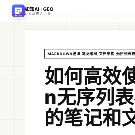
如知AI · GEO
让专业被 AI 引用
首页
文章
/
/
如何高效使用Markdown无序列表标记来组织你的
MARKDOWN语法,笔记组织,文档结构,无序列表
如何高效使
n无序列
的笔记和