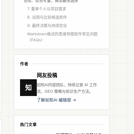
总结：综合考量，做出最佳选择
7. 重审个人与项目需求
8. 试用与比较候选软件
9. 最终决策与持续优化
Markdown格式的思维导图软件常见问题
（FAQs）
作者
网友投稿
如知AI内容团队，持续记录 AI 工作
知
流、GEO 策略与知识生产方法。
了解如知AI 编辑部 →
热门文章