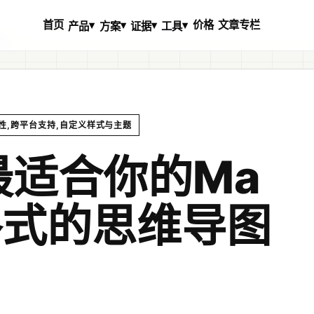
首页
价格
文章专栏
▾
▾
▾
▾
产品
方案
证据
工具
？
好性,跨平台支持,自定义样式与主题
最适合你的Ma
n格式的思维导图