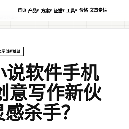
首页
价格
文章专栏
▾
▾
▾
▾
产品
方案
证据
工具
还是灵感杀手？
 文学创新挑战
写小说软件手机
创意写作新伙
灵感杀手？