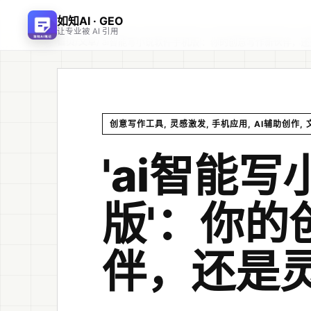
如知AI · GEO
让专业被 AI 引用
首页
文章
/
/
'ai智能写小说软件手机版'：你的创意写作新伙伴，
创意写作工具, 灵感激发, 手机应用, AI辅助创作,
'ai智能
版'：你的
伴，还是