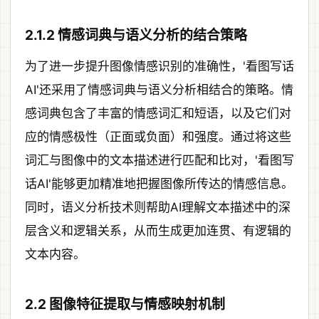
2.1.2 情感词典与语义分析的结合策略
为了进一步提升图像情感识别的准确性，'看图写话
AI'还采用了情感词典与语义分析相结合的策略。情
感词典包含了丰富的情感词汇和短语，以及它们对
应的情感极性（正面或负面）和强度。通过将这些
词汇与图像中的文本描述进行匹配和比对，'看图写
话AI'能够更加精准地把握图像所传达的情感信息。
同时，语义分析技术则帮助AI理解文本描述中的深
层含义和逻辑关系，从而生成更加连贯、有逻辑的
文本内容。
2.2 图像特征提取与情感映射机制