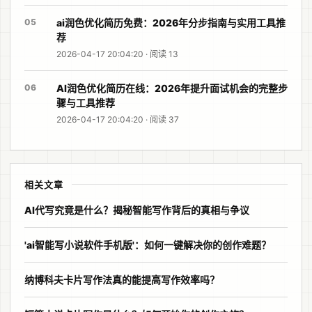
05
ai润色优化简历免费：2026年分步指南与实用工具推
荐
2026-04-17 20:04:20 · 阅读 13
06
AI润色优化简历在线：2026年提升面试机会的完整步
骤与工具推荐
2026-04-17 20:04:20 · 阅读 37
相关文章
AI代写究竟是什么？揭秘智能写作背后的真相与争议
'ai智能写小说软件手机版'：如何一键解决你的创作难题？
纳博科夫卡片写作法真的能提高写作效率吗？