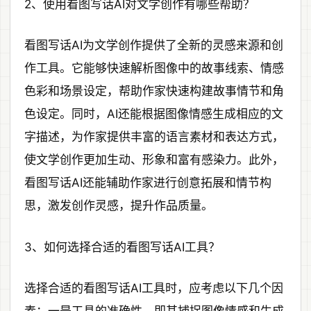
2、使用看图写话AI对文学创作有哪些帮助？
看图写话AI为文学创作提供了全新的灵感来源和创
作工具。它能够快速解析图像中的故事线索、情感
色彩和场景设定，帮助作家快速构建故事情节和角
色设定。同时，AI还能根据图像情感生成相应的文
字描述，为作家提供丰富的语言素材和表达方式，
使文学创作更加生动、形象和富有感染力。此外，
看图写话AI还能辅助作家进行创意拓展和情节构
思，激发创作灵感，提升作品质量。
3、如何选择合适的看图写话AI工具？
选择合适的看图写话AI工具时，应考虑以下几个因