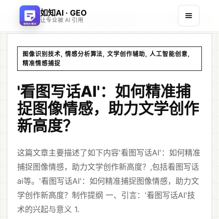
如知AI · GEO
首页
文章
/
/
'看图写话AI'：如何精准捕捉图像情感，助力文学创作新高度？
让专业被 AI 引用
图像识别技术, 情感分析算法, 文学创作辅助, 人工智能创意,
精准情感捕捉
'看图写话AI'：如何精准捕
捉图像情感，助力文学创作
新高度？
这篇文章主要描述了如下内容'看图写话AI'：如何精准
捕捉图像情感，助力文学创作新高度？,包括看图写话
ai等。'看图写话AI'：如何精准捕捉图像情感，助力文
学创作新高度？制作提纲 一、引言：'看图写话AI'技
术的兴起与意义 1.