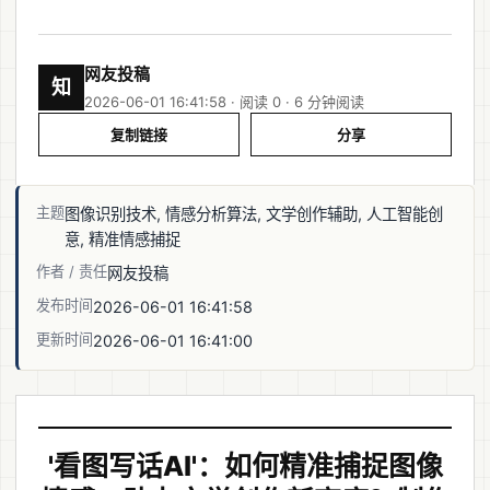
网友投稿
知
2026-06-01 16:41:58 · 阅读 0 ·
6 分钟阅读
复制链接
分享
主题
图像识别技术, 情感分析算法, 文学创作辅助, 人工智能创
意, 精准情感捕捉
作者 / 责任
网友投稿
发布时间
2026-06-01 16:41:58
更新时间
2026-06-01 16:41:00
'看图写话AI'：如何精准捕捉图像