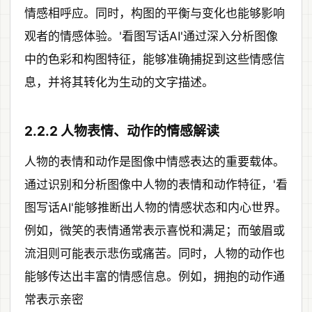
情感相呼应。同时，构图的平衡与变化也能够影响
观者的情感体验。'看图写话AI'通过深入分析图像
中的色彩和构图特征，能够准确捕捉到这些情感信
息，并将其转化为生动的文字描述。
2.2.2 人物表情、动作的情感解读
人物的表情和动作是图像中情感表达的重要载体。
通过识别和分析图像中人物的表情和动作特征，'看
图写话AI'能够推断出人物的情感状态和内心世界。
例如，微笑的表情通常表示喜悦和满足；而皱眉或
流泪则可能表示悲伤或痛苦。同时，人物的动作也
能够传达出丰富的情感信息。例如，拥抱的动作通
常表示亲密