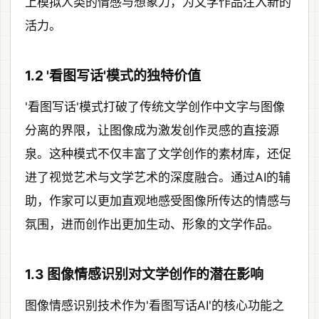
上模拟人类的情感与想象力，为文学作品注入新的
活力。
1.2 '看图写话'模式的独特价值
'看图写话'模式打破了传统文学创作中文字与图像
分离的界限，让图像成为激发创作灵感的直接源
泉。这种模式不仅丰富了文学创作的素材库，还促
进了视觉艺术与文学艺术的深度融合。通过AI的辅
助，作家可以更加直观地感受图像所传达的情感与
氛围，进而创作出更加生动、形象的文学作品。
1.3 图像情感识别对文学创作的潜在影响
图像情感识别技术作为'看图写话AI'的核心功能之