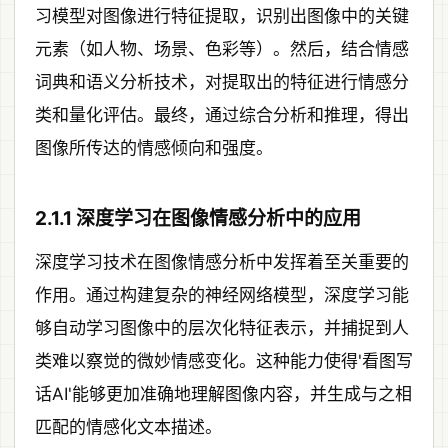
习模型对图像进行特征提取，识别出图像中的关键
元素（如人物、场景、色彩等）。然后，结合情感
词典和语义分析技术，对提取出的特征进行情感分
类和量化评估。最终，通过综合分析和推理，得出
图像所传达的情感倾向和强度。
2.1.1 深度学习在图像情感分析中的应用
深度学习技术在图像情感分析中发挥着至关重要的
作用。通过构建复杂的神经网络模型，深度学习能
够自动学习图像中的层次化特征表示，并捕捉到人
类难以察觉的微妙情感变化。这种能力使得'看图写
话AI'能够更加准确地理解图像内容，并生成与之相
匹配的情感化文本描述。