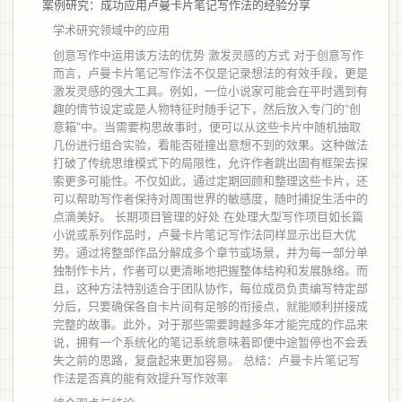
案例研究：成功应用卢曼卡片笔记写作法的经验分享
学术研究领域中的应用
创意写作中运用该方法的优势 激发灵感的方式 对于创意写作
而言，卢曼卡片笔记写作法不仅是记录想法的有效手段，更是
激发灵感的强大工具。例如，一位小说家可能会在平时遇到有
趣的情节设定或是人物特征时随手记下，然后放入专门的“创
意箱”中。当需要构思故事时，便可以从这些卡片中随机抽取
几份进行组合实验，看能否碰撞出意想不到的效果。这种做法
打破了传统思维模式下的局限性，允许作者跳出固有框架去探
索更多可能性。不仅如此，通过定期回顾和整理这些卡片，还
可以帮助写作者保持对周围世界的敏感度，随时捕捉生活中的
点滴美好。 长期项目管理的好处 在处理大型写作项目如长篇
小说或系列作品时，卢曼卡片笔记写作法同样显示出巨大优
势。通过将整部作品分解成多个章节或场景，并为每一部分单
独制作卡片，作者可以更清晰地把握整体结构和发展脉络。而
且，这种方法特别适合于团队协作，每位成员负责编写特定部
分后，只要确保各自卡片间有足够的衔接点，就能顺利拼接成
完整的故事。此外，对于那些需要跨越多年才能完成的作品来
说，拥有一个系统化的笔记系统意味着即便中途暂停也不会丢
失之前的思路，复盘起来更加容易。 总结：卢曼卡片笔记写
作法是否真的能有效提升写作效率